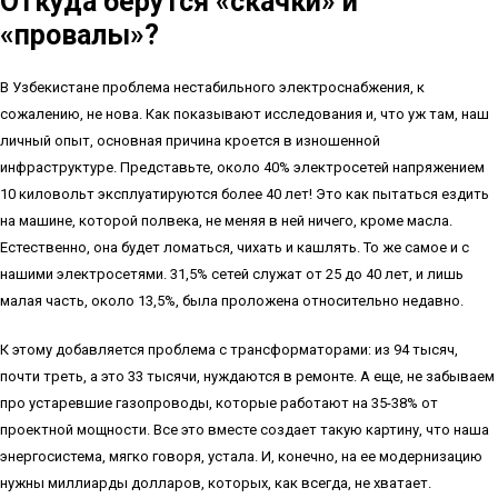
Откуда берутся «скачки» и
«провалы»?
В Узбекистане проблема нестабильного электроснабжения, к
сожалению, не нова. Как показывают исследования и, что уж там, наш
личный опыт, основная причина кроется в изношенной
инфраструктуре. Представьте, около 40% электросетей напряжением
10 киловольт эксплуатируются более 40 лет! Это как пытаться ездить
на машине, которой полвека, не меняя в ней ничего, кроме масла.
Естественно, она будет ломаться, чихать и кашлять. То же самое и с
нашими электросетями. 31,5% сетей служат от 25 до 40 лет, и лишь
малая часть, около 13,5%, была проложена относительно недавно.
К этому добавляется проблема с трансформаторами: из 94 тысяч,
почти треть, а это 33 тысячи, нуждаются в ремонте. А еще, не забываем
про устаревшие газопроводы, которые работают на 35-38% от
проектной мощности. Все это вместе создает такую картину, что наша
энергосистема, мягко говоря, устала. И, конечно, на ее модернизацию
нужны миллиарды долларов, которых, как всегда, не хватает.